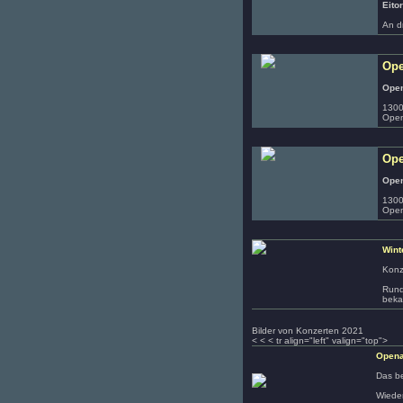
Eito
An d
Ope
Open
1300
Open
Ope
Open
1300
Open
Wint
Konz
Rund
beka
Bilder von Konzerten 2021
< < < tr align="left" valign="top">
Opena
Das be
Wieder