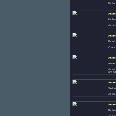
Berlin
Andre
Hallen
Andrea
Andre
Basel 
Zum er
Andre
Arena 
Ausver
um mit
Andre
SAP A
Andrea
Andre
Rathi
Ausver