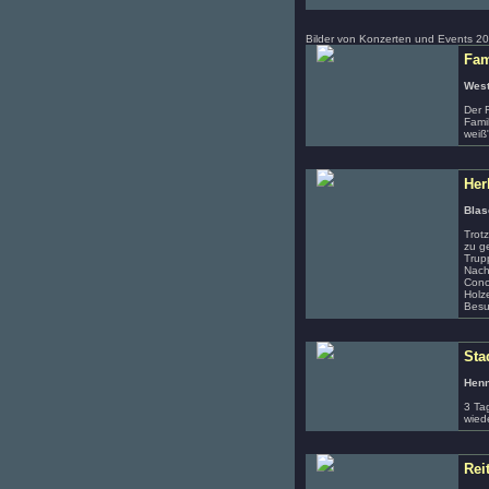
Bilder von Konzerten und Events 2
Fam
West
Der 
Fami
weiß
Her
Blas
Trot
zu g
Trup
Nach
Conc
Holz
Besu
Sta
Henn
3 Ta
wied
Rei