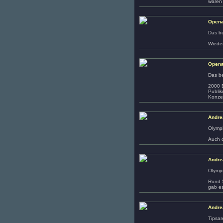
waren 
Opena
Das be
Wieder
Opena
Das be
2000 B
Publik
Konzer
Andre
Olymp
Auch d
Andre
Olympi
Rund 5
gab e
Andre
Tipsar