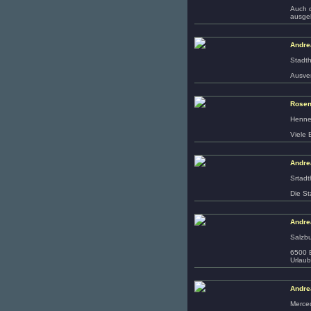
Auch d
ausgel
Andre
Stadth
Ausver
Rosen
Henne
Viele
Andre
Srtadt
Die St
Andre
Salzb
6500 B
Urlaub
Andre
Merce