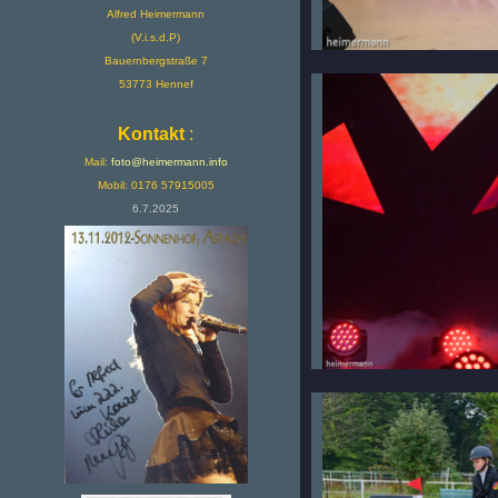
Alfred Heimermann
(V.i.s.d.P)
Bauernbergstraße 7
53773 Hennef
Kontakt
:
Mail:
foto@heimermann.info
Mobil: 0176 57915005
6.7.2025