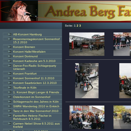
Seite:
1
2
3
AB-Konzert Hamburg
Rosenmontagskonzert Sonnenhof
15.2.2010
Konzert Bremen
Konzert Halle/Westfalen
Konzert Dortmund
Konzert Karlsruhe am 5.3.2010
Dance-Fox-Radio Schlagerparty
Uckerath
Konzert Frankfurt
Konzert Sonnenhof 11.3.2010
Konzert Saarbrücken 12.3.2010
Tourfinale in Köln
1. Konzert Birgit Langer & Friends
Osterkonzert im Sonnenhof
Schlagernacht des Jahres in Köln
SWR4 Wandertag 2010 in Enkirch
Tanz in den Mai Sonnenhof 2010
Fantreffen Helene Fischer in
Rohrbusch 8.5.2011
Carmen Nebel Show 8.5.2011 aus
Krefeld