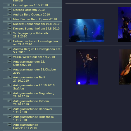
Krefeld
Fernsehgarten 16.5.2010
Openair Uckerath 2010
Andrea Berg Openair 2010
Marc Fischer Band Openair2010
Konzert Sonnenhof am 19.8.2010
Konzert Sonnenhof am 24.8.2010
Schlagerparty in Uckerath
28.8.2010
Helene Fischer im Fernsehgarten
am 29.8.2010
Andrea Berg im Fernsehgarten am
5.9.2010
WDR4 Wellentour am 5.9.2010
Autogrammstunden 22.
Oktober2010
Autogrammstunden 23.Oktober
2010
Autogrammstunde Berlin
27.10.2010
Autogrammstunde 28.10.2010
Staßfurt
Autogrammstunde Magdeburg
28.10.2010
Autogrammstunde Gifhorn
28.10.2010
Autogrammstunde Hannover
1.11.2010
Autogrammstunde Hildesheim
1.11.2010
Autogrammstunde
Hameln1.11.2010