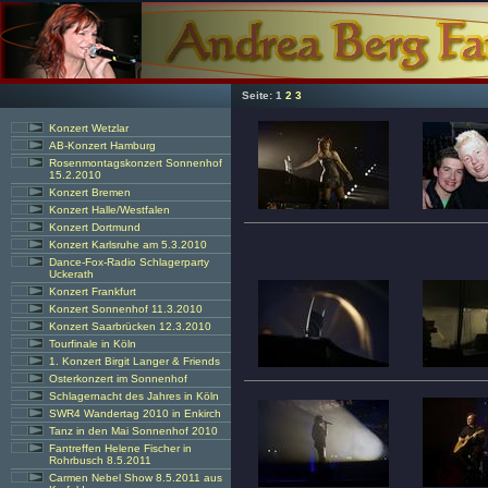
Seite:
1
2
3
Konzert Wetzlar
AB-Konzert Hamburg
Rosenmontagskonzert Sonnenhof
15.2.2010
Konzert Bremen
Konzert Halle/Westfalen
Konzert Dortmund
Konzert Karlsruhe am 5.3.2010
Dance-Fox-Radio Schlagerparty
Uckerath
Konzert Frankfurt
Konzert Sonnenhof 11.3.2010
Konzert Saarbrücken 12.3.2010
Tourfinale in Köln
1. Konzert Birgit Langer & Friends
Osterkonzert im Sonnenhof
Schlagernacht des Jahres in Köln
SWR4 Wandertag 2010 in Enkirch
Tanz in den Mai Sonnenhof 2010
Fantreffen Helene Fischer in
Rohrbusch 8.5.2011
Carmen Nebel Show 8.5.2011 aus