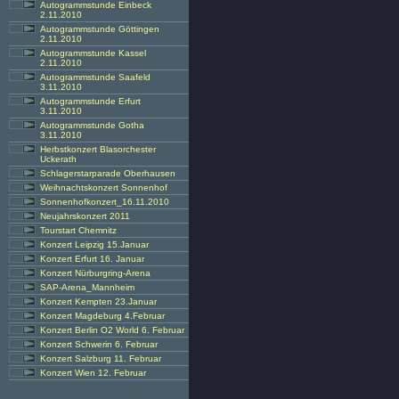
Autogrammstunde Einbeck
2.11.2010
Autogrammstunde Göttingen
2.11.2010
Autogrammstunde Kassel
2.11.2010
Autogrammstunde Saafeld
3.11.2010
Autogrammstunde Erfurt
3.11.2010
Autogrammstunde Gotha
3.11.2010
Herbstkonzert Blasorchester
Uckerath
Schlagerstarparade Oberhausen
Weihnachtskonzert Sonnenhof
Sonnenhofkonzert_16.11.2010
Neujahrskonzert 2011
Tourstart Chemnitz
Konzert Leipzig 15.Januar
Konzert Erfurt 16. Januar
Konzert Nürburgring-Arena
SAP-Arena_Mannheim
Konzert Kempten 23.Januar
Konzert Magdeburg 4.Februar
Konzert Berlin O2 World 6. Februar
Konzert Schwerin 6. Februar
Konzert Salzburg 11. Februar
Konzert Wien 12. Februar