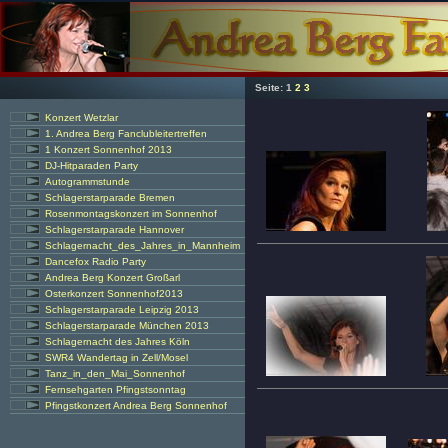
Seite:
1
2
3
Konzert Wetzlar
1. Andrea Berg Fanclubleitertreffen
1 Konzert Sonnenhof 2013
DJ-Hitparaden Party
Autogrammstunde
Schlagerstarparade Bremen
Rosenmontagskonzert im Sonnenhof
Schlagerstarparade Hannover
Schlagernacht_des_Jahres_in_Mannheim
Dancefox Radio Party
Andrea Berg Konzert Großarl
Osterkonzert Sonnenhof2013
Schlagerstarparade Leipzig 2013
Schlagerstarparade München 2013
Schlagernacht des Jahres Köln
SWR4 Wandertag in Zell/Mosel
Tanz_in_den_Mai_Sonnenhof
Fernsehgarten Pfingstsonntag
Pfingstkonzert Andrea Berg Sonnenhof