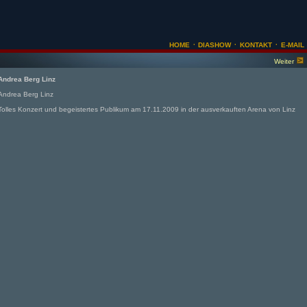
·
·
·
HOME
DIASHOW
KONTAKT
E-MAIL
Weiter
Andrea Berg Linz
Andrea Berg Linz
Tolles Konzert und begeistertes Publikum am 17.11.2009 in der ausverkauften Arena von Linz