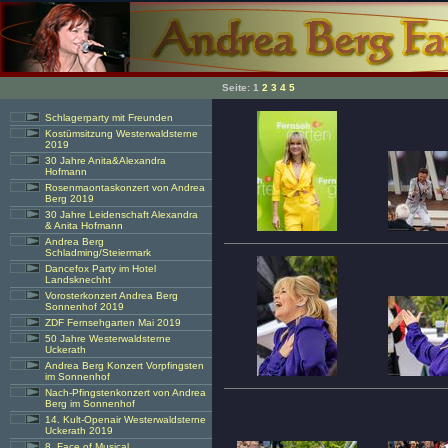
Seite:
1
2
3
4
5
Schlagerparty mit Freunden
Kostümsitzung Westerwaldsterne
2019
30 Jahre Anita&Alexandra
Hofmann
Rosenmaontaskonzert von Andrea
Berg 2019
30 Jahre Leidenschaft Alexandra
& Anita Hofmann
Andrea Berg
Schladming/Steiermark
Dancefox Party im Hotel
Landsknechht
Vorosterkonzert Andrea Berg
Sonnenhof 2019
ZDF Fernsehgarten Mai 2019
50 Jahre Westerwaldsterne
Uckerath
Andrea Berg Konzert Vorpfingsten
im Sonnenhof
Nach-Pfingstenkonzert von Andrea
Berg im Sonnenhof
14. Kult-Openair Westerwaldsterne
Uckerath 2019
8. Face of Musical