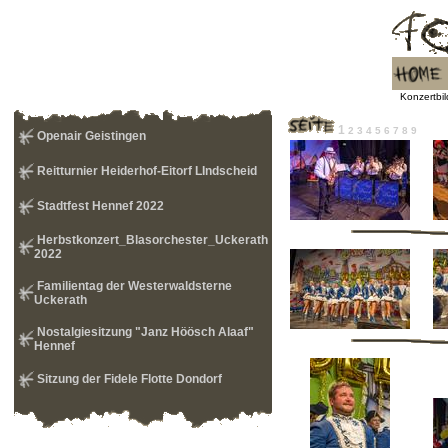
Konzertbil
1
2
3
4
5
6
7
8
9
Openair Geistingen
Reitturnier Heiderhof-Eitorf LIndscheid
Stadtfest Hennef 2022
Herbstkonzert_Blasorchester_Uckerath
2022
Familientag der Westerwaldsterne
Uckerath
Nostalgiesitzung "Janz Höösch Alaaf"
Hennef
Sitzung der Fidele Flotte Dondorf