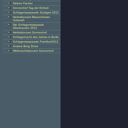
Helene Fischer
Sonnenhof Tag der Einheit
Schlagerstarparade Stuttgart 2012
Herbstkonzert Blasorchester
Uckerath
Die Schlagerstarparade
Oberhausen 2012
Herbstkonzert Sonnenhof
Schlagernacht des Jahres in Berlin
Schlagerstarparade Frankfurt2012
Andrea Berg Show
Weihnachtskonzert Sonnenhof