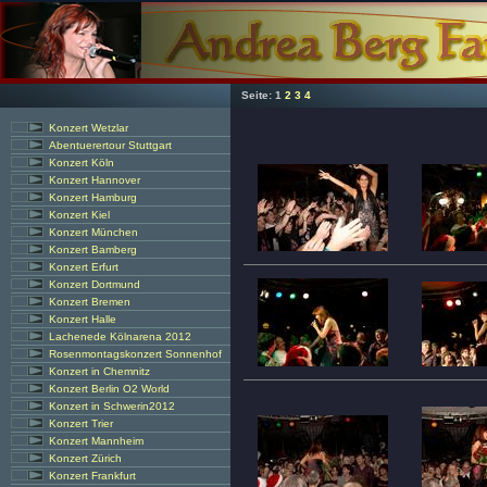
Seite:
1
2
3
4
Konzert Wetzlar
Abentuerertour Stuttgart
Konzert Köln
Konzert Hannover
Konzert Hamburg
Konzert Kiel
Konzert München
Konzert Bamberg
Konzert Erfurt
Konzert Dortmund
Konzert Bremen
Konzert Halle
Lachenede Kölnarena 2012
Rosenmontagskonzert Sonnenhof
Konzert in Chemnitz
Konzert Berlin O2 World
Konzert in Schwerin2012
Konzert Trier
Konzert Mannheim
Konzert Zürich
Konzert Frankfurt