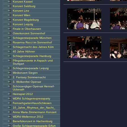
Konzert Kassel
Konzert Salzburg
Konzert Linz
Konzert Wien
Konzert Magdeburg
Konzert Leipzig
Finale in Oberhausen
Osterkonzert Sonnenhof
Schlagerstarparade München
Rosanna Rocci im Sonnenhof
Schlagernacht des Jahres Köln
40 Jahre Höhner
Schlagerstarparade Hamburg
Pfingstkonzerte in Aspach und
Stuttgart
Schlagerstarparade Leipzig
Minikonzert Siegen
2. Fantasy Sommernacht
3. Wolkenfrei Openair
Schürzenjäger Openair Hennef-
Uckerath
Heimspiel 2012
WDR4 Schlagerexpressparty
FernsehgartenHausSchlesien
10_Jahre_Rhytmus_der_Nacht_
Anna Maria Zimmermann Konzert
WDR4-Wellentour 2012
Benefizkonzert in Hachenburg
Große Schlagerstarparade Erfurt