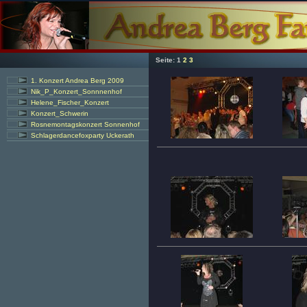
Seite:
1
2
3
1. Konzert Andrea Berg 2009
Nik_P_Konzert_Sonnnenhof
Helene_Fischer_Konzert
Konzert_Schwerin
Rosnemontagskonzert Sonnenhof
Schlagerdancefoxparty Uckerath