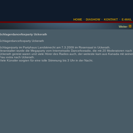
·
·
·
HOME
DIASHOW
KONTAKT
E-MAIL
Weiter
Schlagerdancefoxparty Uckerath
Schlagerdancefoxparty Uckerath
Schlagerparty im Partyhaus Landsknecht am 7.3.2009 im Rosensaal in Uckerath.
Veranstaltet wurde die Megaparty vom Internetradio Dancefoxradio, die mit 20 Moderatoren nach
Uckerath gereist waren und viele Hörer des Radios auch, der weiteste kam aus Kanada mit seiner
Frau extra nach Uckerath.
Viele Künstler sorgten für eine tolle Stimmung bis 3 Uhr in der Nacht.