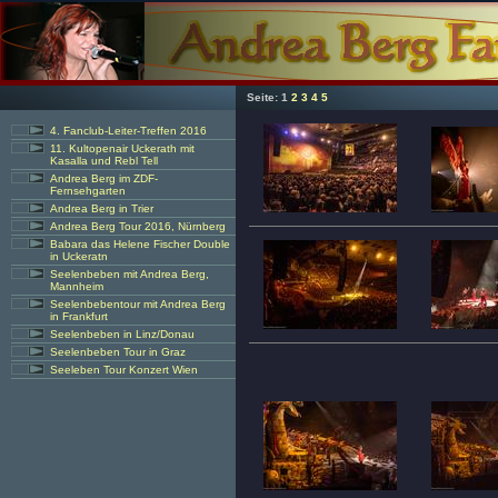
Seite:
1
2
3
4
5
4. Fanclub-Leiter-Treffen 2016
11. Kultopenair Uckerath mit
Kasalla und Rebl Tell
Andrea Berg im ZDF-
Fernsehgarten
Andrea Berg in Trier
Andrea Berg Tour 2016, Nürnberg
Babara das Helene Fischer Double
in Uckeratn
Seelenbeben mit Andrea Berg,
Mannheim
Seelenbebentour mit Andrea Berg
in Frankfurt
Seelenbeben in Linz/Donau
Seelenbeben Tour in Graz
Seeleben Tour Konzert Wien