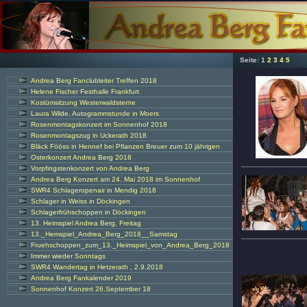
Seite:
1
2
3
4
5
Andrea Berg Fanclubleiter Treffen 2018
Helene Fischer Festhalle Frankfurt
Kostümsitzung Westerwaldsterne
Laura Wilde, Autogrammstunde in Moers
Rosenmontagskonzert im Sonnenhof 2018
Rosenmontagszug in Uckerath 2018
Bläck Fööss in Hennef bei Pflanzen Breuer zum 10 jährigen
Osterkonzert Andrea Berg 2018
Vorpfingstenkonzert von Andrea Berg
Andrea Berg Konzert am 24. Mai 2018 im Sonnenhof
SWR4 Schlageropenair in Mendig 2018
Schlager in Weiss in Döckingen
Schlagerfrühschoppen in Döckingen
13. Heimspiel Andrea Berg, Freitag
13._Hemspiel_Andrea_Berg_2018__Samstag
Fruehschoppen_zum_13._Heimspiel_von_Andrea_Berg_2018
Immer wieder Sonntags
SWR4 Wandertag in Hetzerath , 2.9.2018
Andrea Berg Fankalender 2019
Sonnenhof Konzert 26.September 18