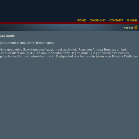
·
·
·
HOME
DIASHOW
KONTAKT
E-MAIL
Weiter
Das Dörfle
Scheunenfest und Dörfel Besichtigung
Viele neugierige Bewohner von Aspach und auch viele Fans von Andrea Berg waren beim
Scheunenfest am 29.3.2015 am Sonnenhof trotz Regen dabei. Es gab frisches im Backes
gebackenes Brot mit Leberkäse und im Dorfgasthof von Andrea für jeden eine Flasche Dörflebier.