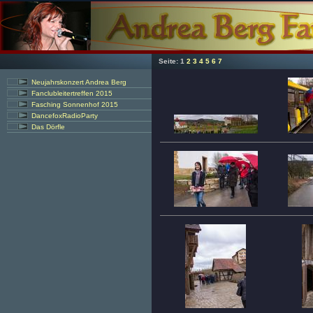
Seite:
1
2
3
4
5
6
7
Neujahrskonzert Andrea Berg
Fanclubleitertreffen 2015
Fasching Sonnenhof 2015
DancefoxRadioParty
Das Dörfle