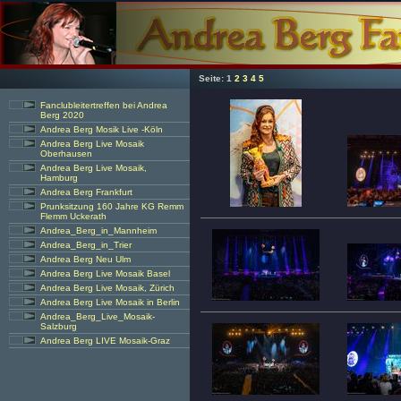
Seite:
1
2
3
4
5
Fanclubleitertreffen bei Andrea
Berg 2020
Andrea Berg Mosik Live -Köln
Andrea Berg Live Mosaik
Oberhausen
Andrea Berg Live Mosaik,
Hamburg
Andrea Berg Frankfurt
Prunksitzung 160 Jahre KG Remm
Flemm Uckerath
Andrea_Berg_in_Mannheim
Andrea_Berg_in_Trier
Andrea Berg Neu Ulm
Andrea Berg Live Mosaik Basel
Andrea Berg Live Mosaik, Zürich
Andrea Berg Live Mosaik in Berlin
Andrea_Berg_Live_Mosaik-
Salzburg
Andrea Berg LIVE Mosaik-Graz