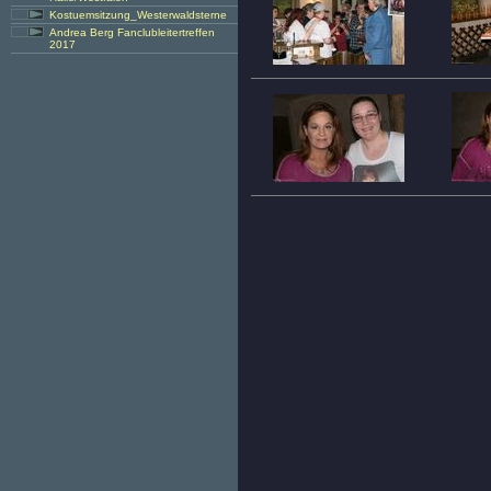
Kostuemsitzung_Westerwaldsterne
Andrea Berg Fanclubleitertreffen
2017