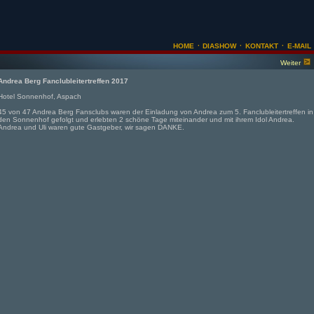
·
·
·
HOME
DIASHOW
KONTAKT
E-MAIL
Weiter
Andrea Berg Fanclubleitertreffen 2017
Hotel Sonnenhof, Aspach
45 von 47 Andrea Berg Fansclubs waren der Einladung von Andrea zum 5. Fanclubleitertreffen in
den Sonnenhof gefolgt und erlebten 2 schöne Tage miteinander und mit ihrem Idol Andrea.
Andrea und Uli waren gute Gastgeber, wir sagen DANKE.