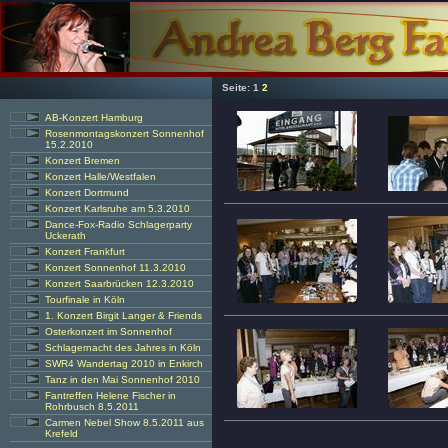
Seite:
1
2
AB-Konzert Hamburg
Rosenmontagskonzert Sonnenhof
15.2.2010
Konzert Bremen
Konzert Halle/Westfalen
Konzert Dortmund
Konzert Karlsruhe am 5.3.2010
Dance-Fox-Radio Schlagerparty
Uckerath
Konzert Frankfurt
Konzert Sonnenhof 11.3.2010
Konzert Saarbrücken 12.3.2010
Tourfinale in Köln
1. Konzert Birgit Langer & Friends
Osterkonzert im Sonnenhof
Schlagernacht des Jahres in Köln
SWR4 Wandertag 2010 in Enkirch
Tanz in den Mai Sonnenhof 2010
Fantreffen Helene Fischer in
Rohrbusch 8.5.2011
Carmen Nebel Show 8.5.2011 aus
Krefeld