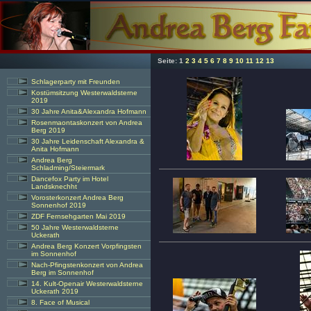
Seite:
1
2
3
4
5
6
7
8
9
10
11
12
13
Schlagerparty mit Freunden
Kostümsitzung Westerwaldsterne
2019
30 Jahre Anita&Alexandra Hofmann
Rosenmaontaskonzert von Andrea
Berg 2019
30 Jahre Leidenschaft Alexandra &
Anita Hofmann
Andrea Berg
Schladming/Steiermark
Dancefox Party im Hotel
Landsknechht
Vorosterkonzert Andrea Berg
Sonnenhof 2019
ZDF Fernsehgarten Mai 2019
50 Jahre Westerwaldsterne
Uckerath
Andrea Berg Konzert Vorpfingsten
im Sonnenhof
Nach-Pfingstenkonzert von Andrea
Berg im Sonnenhof
14. Kult-Openair Westerwaldsterne
Uckerath 2019
8. Face of Musical