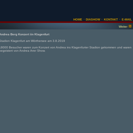
·
·
·
HOME
DIASHOW
KONTAKT
E-MAIL
Weiter
Andrea Berg Konzert iin Klagenfurt
Stadion Klagenfurt am Wörthersee am 3.8.2019
18000 Besucher waren zum Konzert von Andrea ins Klagenfurter Stadion gekommen und waren
begeistert von Andrea ihrer Show.