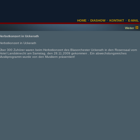
·
·
·
HOME
DIASHOW
KONTAKT
E-MAIL
Weiter
Herbstkonzert in Uckerath
Herbstkonzert in Uckerath
Über 300 Zuhörer waren beim Herbstkonzert des Blasorchester Uckerath in den Rosensaal vom
Hotel Landsknecht am Samstag, den 28.11.2009 gekommen . Ein abwechslungsreiches
Musikprogramm wurde von den Musikern präsentiert!