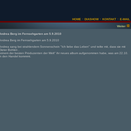
·
·
·
HOME
DIASHOW
KONTAKT
E-MAIL
Weiter
Andrea Berg im Fernsehgarten am 5.9.2010
Andrea Berg im Fernsehgarten am 5.9.2010
Andrea sang bei strahlendem Sonnenschein "Ich liebe das Leben" und teilte mit, dass sie mit
Dieter Bohlen ,
"einem der besten Produzenten der Welt" ihr neues album aufgenommen habe, was am 22.10.
in den Handel kommmt.