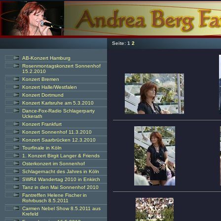
Seite:
1
2
AB-Konzert Hamburg
Rosenmontagskonzert Sonnenhof
15.2.2010
Konzert Bremen
Konzert Halle/Westfalen
Konzert Dortmund
Konzert Karlsruhe am 5.3.2010
Dance-Fox-Radio Schlagerparty
Uckerath
Konzert Frankfurt
Konzert Sonnenhof 11.3.2010
Konzert Saarbrücken 12.3.2010
Tourfinale in Köln
1. Konzert Birgit Langer & Friends
Osterkonzert im Sonnenhof
Schlagernacht des Jahres in Köln
SWR4 Wandertag 2010 in Enkirch
Tanz in den Mai Sonnenhof 2010
Fantreffen Helene Fischer in
Rohrbusch 8.5.2011
Carmen Nebel Show 8.5.2011 aus
Krefeld