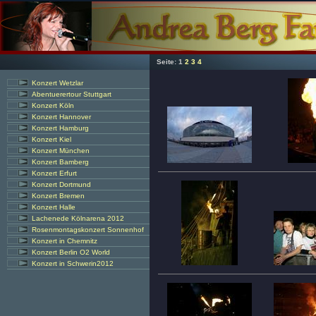
Seite:
1
2
3
4
Konzert Wetzlar
Abentuerertour Stuttgart
Konzert Köln
Konzert Hannover
Konzert Hamburg
Konzert Kiel
Konzert München
Konzert Bamberg
Konzert Erfurt
Konzert Dortmund
Konzert Bremen
Konzert Halle
Lachenede Kölnarena 2012
Rosenmontagskonzert Sonnenhof
Konzert in Chemnitz
Konzert Berlin O2 World
Konzert in Schwerin2012