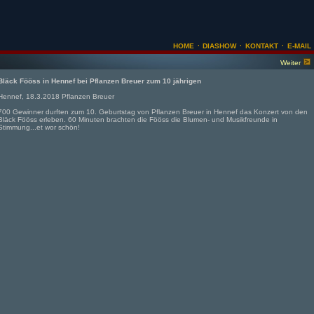
·
·
·
HOME
DIASHOW
KONTAKT
E-MAIL
Weiter
Bläck Fööss in Hennef bei Pflanzen Breuer zum 10 jährigen
Hennef, 18.3.2018 Pflanzen Breuer
700 Gewinner durften zum 10. Geburtstag von Pflanzen Breuer in Hennef das Konzert von den
Bläck Fööss erleben. 60 Minuten brachten die Fööss die Blumen- und Musikfreunde in
Stimmung...et wor schön!