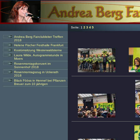
Seite:
1
2
3
4
5
Andrea Berg Fanclubleiter Treffen
2018
Helene Fischer Festhalle Frankfurt
Kostümsitzung Westerwaldsterne
Laura Wilde, Autogrammstunde in
Moers
Rosenmontagskonzert im
Sonnenhof 2018
Rosenmontagszug in Uckerath
2018
Bläck Fööss in Hennef bei Pflanzen
Breuer zum 10 jährigen