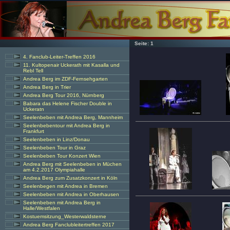
Seite:
1
4. Fanclub-Leiter-Treffen 2016
11. Kultopenair Uckerath mit Kasalla und
Rebl Tell
Andrea Berg im ZDF-Fernsehgarten
Andrea Berg in Trier
Andrea Berg Tour 2016, Nürnberg
Babara das Helene Fischer Double in
Uckeratn
Seelenbeben mit Andrea Berg, Mannheim
Seelenbebentour mit Andrea Berg in
Frankfurt
Seelenbeben in Linz/Donau
Seelenbeben Tour in Graz
Seelenbeben Tour Konzert Wien
Andrea Berg mit Seelenbeben in Müchen
am 4.2.2017 Olympiahalle
Andrea Berg zum Zusatzkonzert in Köln
Seelenbegen mit Andrea in Bremen
Seelenbeben mit Andrea in Oberhausen
Seelenbeben mit Andrea Berg in
Halle/Westfalen
Kostuemsitzung_Westerwaldsterne
Andrea Berg Fanclubleitertreffen 2017