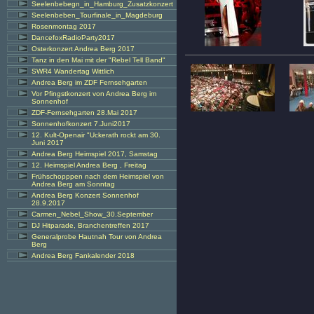
Seelenbebegn_in_Hamburg_Zusatzkonzert
Seelenbeben_Tourfinale_in_Magdeburg
Rosenmontag 2017
DancefoxRadioParty2017
Osterkonzert Andrea Berg 2017
Tanz in den Mai mit der "Rebel Tell Band"
SWR4 Wandertag Wittlich
Andrea Berg im ZDF Fernsehgarten
Vor Pfingstkonzert von Andrea Berg im
Sonnenhof
ZDF-Fernsehgarten 28.Mai 2017
Sonnenhofkonzert 7.Juni2017
12. Kult-Openair "Uckerath rockt am 30.
Juni 2017
Andrea Berg Heimspiel 2017, Samstag
12. Heimspiel Andrea Berg , Freitag
Frühschopppen nach dem Heimspiel von
Andrea Berg am Sonntag
Andrea Berg Konzert Sonnenhof
28.9.2017
Carmen_Nebel_Show_30.September
DJ Hitparade, Branchentreffen 2017
Generalprobe Hautnah Tour von Andrea
Berg
Andrea Berg Fankalender 2018