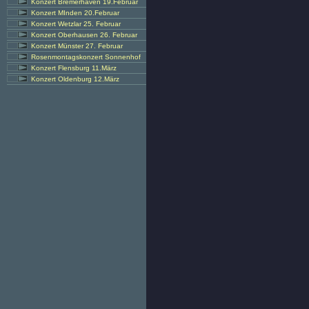
Konzert Bremerhaven 19.Februar
Konzert MInden 20.Februar
Konzert Wetzlar 25. Februar
Konzert Oberhausen 26. Februar
Konzert Münster 27. Februar
Rosenmontagskonzert Sonnenhof
Konzert Flensburg 11.März
Konzert Oldenburg 12.März