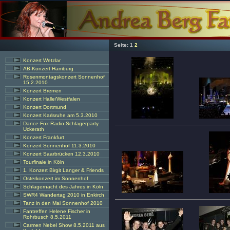
Seite:
1
2
Konzert Wetzlar
AB-Konzert Hamburg
Rosenmontagskonzert Sonnenhof
15.2.2010
Konzert Bremen
Konzert Halle/Westfalen
Konzert Dortmund
Konzert Karlsruhe am 5.3.2010
Dance-Fox-Radio Schlagerparty
Uckerath
Konzert Frankfurt
Konzert Sonnenhof 11.3.2010
Konzert Saarbrücken 12.3.2010
Tourfinale in Köln
1. Konzert Birgit Langer & Friends
Osterkonzert im Sonnenhof
Schlagernacht des Jahres in Köln
SWR4 Wandertag 2010 in Enkirch
Tanz in den Mai Sonnenhof 2010
Fantreffen Helene Fischer in
Rohrbusch 8.5.2011
Carmen Nebel Show 8.5.2011 aus