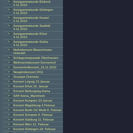
Autogrammstunde Einbeck
2.11.2010
Autogrammstunde Göttingen
2.11.2010
Autogrammstunde Kassel
2.11.2010
Autogrammstunde Saafeld
3.11.2010
Autogrammstunde Erfurt
3.11.2010
Autogrammstunde Gotha
3.11.2010
Herbstkonzert Blasorchester
Uckerath
Schlagerstarparade Oberhausen
Weihnachtskonzert Sonnenhof
Sonnenhofkonzert_16.11.2010
Neujahrskonzert 2011
Tourstart Chemnitz
Konzert Leipzig 15.Januar
Konzert Erfurt 16. Januar
Konzert Nürburgring-Arena
SAP-Arena_Mannheim
Konzert Kempten 23.Januar
Konzert Magdeburg 4.Februar
Konzert Berlin O2 World 6. Februar
Konzert Schwerin 6. Februar
Konzert Salzburg 11. Februar
Konzert Wien 12. Februar
Konzert Göttingen,18. Februar