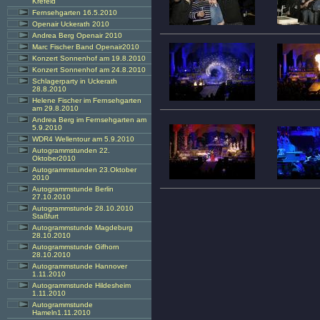
Krefeld
Fernsehgarten 16.5.2010
Openair Uckerath 2010
Andrea Berg Openair 2010
Marc Fischer Band Openair2010
Konzert Sonnenhof am 19.8.2010
Konzert Sonnenhof am 24.8.2010
Schlagerparty in Uckerath
28.8.2010
Helene Fischer im Fernsehgarten
am 29.8.2010
Andrea Berg im Fernsehgarten am
5.9.2010
WDR4 Wellentour am 5.9.2010
Autogrammstunden 22.
Oktober2010
Autogrammstunden 23.Oktober
2010
Autogrammstunde Berlin
27.10.2010
Autogrammstunde 28.10.2010
Staßfurt
Autogrammstunde Magdeburg
28.10.2010
Autogrammstunde Gifhorn
28.10.2010
Autogrammstunde Hannover
1.11.2010
Autogrammstunde Hildesheim
1.11.2010
Autogrammstunde
Hameln1.11.2010