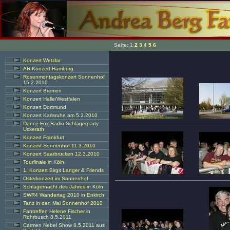
Seite:
1
2
3
4
5
6
Konzert Wetzlar
AB-Konzert Hamburg
Rosenmontagskonzert Sonnenhof
15.2.2010
Konzert Bremen
Konzert Halle/Westfalen
Konzert Dortmund
Konzert Karlsruhe am 5.3.2010
Dance-Fox-Radio Schlagerparty
Uckerath
Konzert Frankfurt
Konzert Sonnenhof 11.3.2010
Konzert Saarbrücken 12.3.2010
Tourfinale in Köln
1. Konzert Birgit Langer & Friends
Osterkonzert im Sonnenhof
Schlagernacht des Jahres in Köln
SWR4 Wandertag 2010 in Enkirch
Tanz in den Mai Sonnenhof 2010
Fantreffen Helene Fischer in
Rohrbusch 8.5.2011
Carmen Nebel Show 8.5.2011 aus