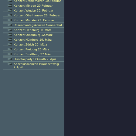
Konzert Bremerhaven 19.Februar
Konzert MInden 20.Februar
Konzert Wetzlar 25. Februar
Konzert Oberhausen 26. Februar
Konzert Münster 27. Februar
Rosenmontagskonzert Sonnenhof
Konzert Flensburg 11.März
Konzert Oldenburg 12.März
Konzert Nürnberg 19. März
Konzert Zürich 25. März
Konzert Freiburg 26.März
Konzert Straßburg 27.März
Discofoxparty Uckerath 2. April
Abschlusskonzert Braunschweig
9.April