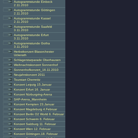
Autogrammstunde Einbeck
2.11.2010
Autogrammstunde Göttingen
2.11.2010
Autogrammstunde Kassel
2.11.2010
Autogrammstunde Saafeld
3.11.2010
Autogrammstunde Erfurt
3.11.2010
Autogrammstunde Gotha
3.11.2010
Herbstkonzert Blasorchester
Uckerath
Schlagerstarparade Oberhausen
Weihnachtskonzert Sonnenhof
Sonnenhofkonzert_16.11.2010
Neujahrskonzert 2011
Tourstart Chemnitz
Konzert Leipzig 15.Januar
Konzert Erfurt 16. Januar
Konzert Nürburgring-Arena
SAP-Arena_Mannheim
Konzert Kempten 23.Januar
Konzert Magdeburg 4.Februar
Konzert Berlin O2 World 6. Februar
Konzert Schwerin 6. Februar
Konzert Salzburg 11. Februar
Konzert Wien 12. Februar
Konzert Göttingen,18. Februar