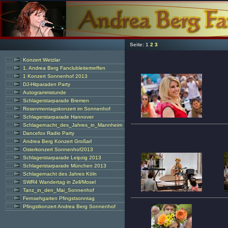
Seite:
1
2
3
Konzert Wetzlar
1. Andrea Berg Fanclubleitertreffen
1 Konzert Sonnenhof 2013
DJ-Hitparaden Party
Autogrammstunde
Schlagerstarparade Bremen
Rosenmontagskonzert im Sonnenhof
Schlagerstarparade Hannover
Schlagernacht_des_Jahres_in_Mannheim
Dancefox Radio Party
Andrea Berg Konzert Großarl
Osterkonzert Sonnenhof2013
Schlagerstarparade Leipzig 2013
Schlagerstarparade München 2013
Schlagernacht des Jahres Köln
SWR4 Wandertag in Zell/Mosel
Tanz_in_den_Mai_Sonnenhof
Fernsehgarten Pfingstsonntag
Pfingstkonzert Andrea Berg Sonnenhof