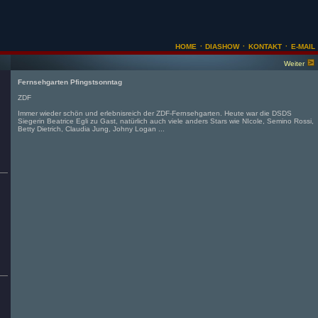
·
·
·
HOME
DIASHOW
KONTAKT
E-MAIL
Weiter
Fernsehgarten Pfingstsonntag
ZDF
Immer wieder schön und erlebnisreich der ZDF-Fernsehgarten. Heute war die DSDS
Siegerin Beatrice Egli zu Gast, natürlich auch viele anders Stars wie NIcole, Semino Rossi,
Betty Dietrich, Claudia Jung, Johny Logan ...