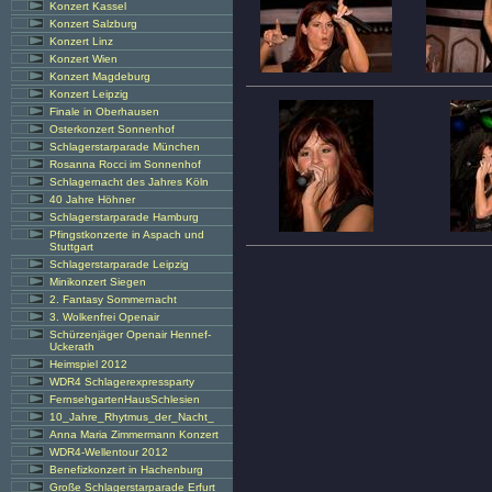
Konzert Kassel
Konzert Salzburg
Konzert Linz
Konzert Wien
Konzert Magdeburg
Konzert Leipzig
Finale in Oberhausen
Osterkonzert Sonnenhof
Schlagerstarparade München
Rosanna Rocci im Sonnenhof
Schlagernacht des Jahres Köln
40 Jahre Höhner
Schlagerstarparade Hamburg
Pfingstkonzerte in Aspach und
Stuttgart
Schlagerstarparade Leipzig
Minikonzert Siegen
2. Fantasy Sommernacht
3. Wolkenfrei Openair
Schürzenjäger Openair Hennef-
Uckerath
Heimspiel 2012
WDR4 Schlagerexpressparty
FernsehgartenHausSchlesien
10_Jahre_Rhytmus_der_Nacht_
Anna Maria Zimmermann Konzert
WDR4-Wellentour 2012
Benefizkonzert in Hachenburg
Große Schlagerstarparade Erfurt