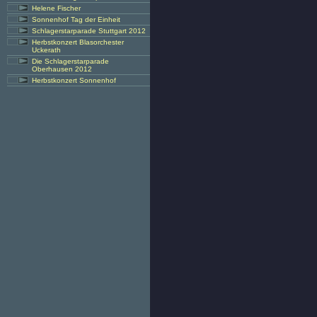
Helene Fischer
Sonnenhof Tag der Einheit
Schlagerstarparade Stuttgart 2012
Herbstkonzert Blasorchester
Uckerath
Die Schlagerstarparade
Oberhausen 2012
Herbstkonzert Sonnenhof