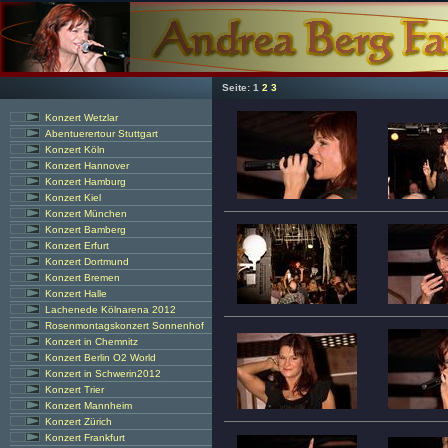
Seite:
1
2
3
Konzert Wetzlar
Abentuerertour Stuttgart
Konzert Köln
Konzert Hannover
Konzert Hamburg
Konzert Kiel
Konzert München
Konzert Bamberg
Konzert Erfurt
Konzert Dortmund
Konzert Bremen
Konzert Halle
Lachenede Kölnarena 2012
Rosenmontagskonzert Sonnenhof
Konzert in Chemnitz
Konzert Berlin O2 World
Konzert in Schwerin2012
Konzert Trier
Konzert Mannheim
Konzert Zürich
Konzert Frankfurt