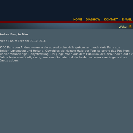
·
·
·
HOME
DIASHOW
KONTAKT
E-MAIL
Weiter
Andrea Berg in Trier
Arena-Forum Trier am 30.10.2016
5500 Fans von Andrea waren in die ausverkaufte Halle gekommen, auch viele Fans aus
Belgien.Luxemburg und Holland. Obwohl es die kleinste Halle der Tour ist, sorgte das Publikum
für eine wahnsinnige Partystimmung. Der junge Mann aus dem Publikum, den sich Andrea auf die
Bühne holte zum Duettgesang, war eine Granate und die beiden mussten eine Zugabe ihres
Duetts geben.