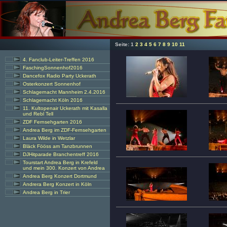
Seite:
1
2
3
4
5
6
7
8
9
10
11
4. Fanclub-Leiter-Treffen 2016
FaschingSonnenhof2016
Dancefox Radio Party Uckerath
Osterkonzert Sonnenhof
Schlagernacht Mannheim 2.4.2016
Schlagernacht Köln 2016
11. Kultopenair Uckerath mit Kasalla
und Rebl Tell
ZDF Fernsehgarten 2016
Andrea Berg im ZDF-Fernsehgarten
Laura Wilde in Wetzlar
Bläck Fööss am Tanzbrunnen
DJHitparade Branchentreff 2016
Tourstart Andrea Berg in Krefeld
und mein 300. Konzert von Andrea
Andrea Berg Konzert Dortmund
Andrera Berg Konzert in Köln
Andrea Berg in Trier