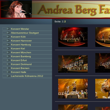
Seite:
1
2
Konzert Wetzlar
Abentuerertour Stuttgart
Konzert Köln
Konzert Hannover
Konzert Hamburg
Konzert Kiel
Konzert München
Konzert Bamberg
Konzert Erfurt
Konzert Dortmund
Konzert Bremen
Konzert Halle
Lachenede Kölnarena 2012