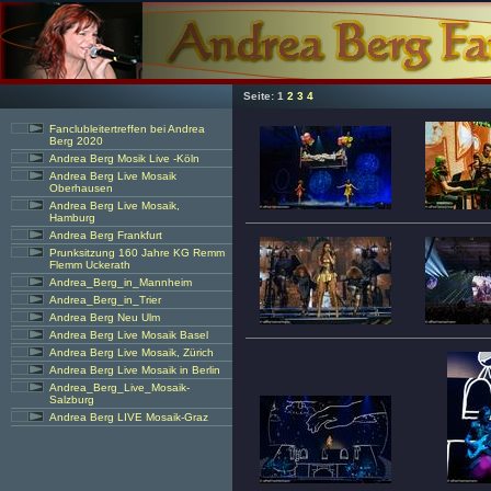
Seite:
1
2
3
4
Fanclubleitertreffen bei Andrea
Berg 2020
Andrea Berg Mosik Live -Köln
Andrea Berg Live Mosaik
Oberhausen
Andrea Berg Live Mosaik,
Hamburg
Andrea Berg Frankfurt
Prunksitzung 160 Jahre KG Remm
Flemm Uckerath
Andrea_Berg_in_Mannheim
Andrea_Berg_in_Trier
Andrea Berg Neu Ulm
Andrea Berg Live Mosaik Basel
Andrea Berg Live Mosaik, Zürich
Andrea Berg Live Mosaik in Berlin
Andrea_Berg_Live_Mosaik-
Salzburg
Andrea Berg LIVE Mosaik-Graz