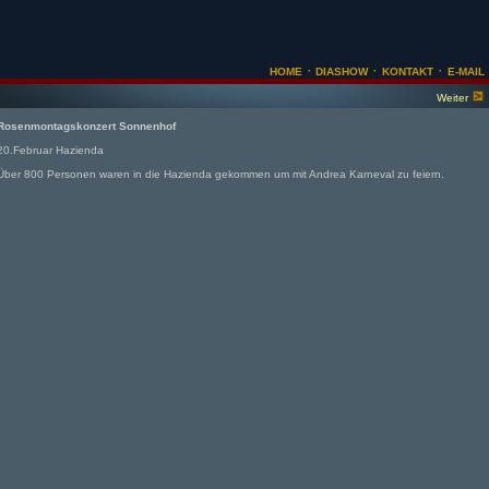
·
·
·
HOME
DIASHOW
KONTAKT
E-MAIL
Weiter
Rosenmontagskonzert Sonnenhof
20.Februar Hazienda
Über 800 Personen waren in die Hazienda gekommen um mit Andrea Karneval zu feiern.