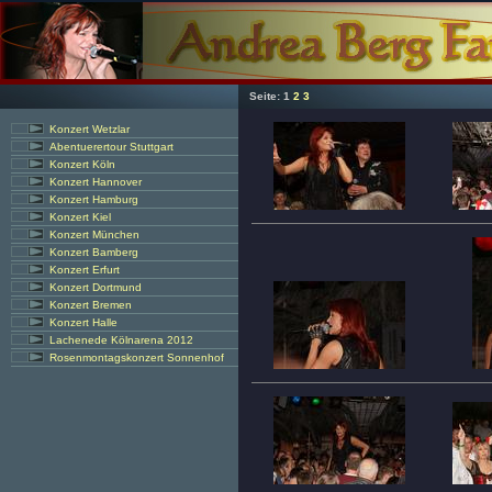
Seite:
1
2
3
Konzert Wetzlar
Abentuerertour Stuttgart
Konzert Köln
Konzert Hannover
Konzert Hamburg
Konzert Kiel
Konzert München
Konzert Bamberg
Konzert Erfurt
Konzert Dortmund
Konzert Bremen
Konzert Halle
Lachenede Kölnarena 2012
Rosenmontagskonzert Sonnenhof