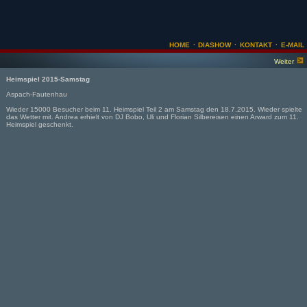
·
·
·
HOME
DIASHOW
KONTAKT
E-MAIL
Weiter
Heimspiel 2015-Samstag
Aspach-Fautenhau
Wieder 15000 Besucher beim 11. Heimspiel Teil 2 am Samstag den 18.7.2015. Wieder spielte
das Wetter mit. Andrea erhielt von DJ Bobo, Uli und Florian Silbereisen einen Arward zum 11.
Heimspiel geschenkt.