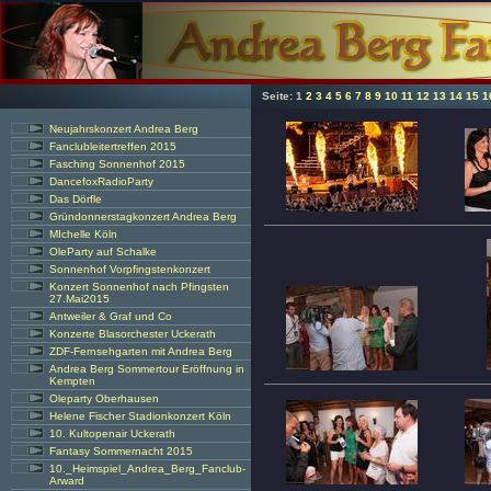
Seite:
1
2
3
4
5
6
7
8
9
10
11
12
13
14
15
1
Neujahrskonzert Andrea Berg
Fanclubleitertreffen 2015
Fasching Sonnenhof 2015
DancefoxRadioParty
Das Dörfle
Gründonnerstagkonzert Andrea Berg
MIchelle Köln
OleParty auf Schalke
Sonnenhof Vorpfingstenkonzert
Konzert Sonnenhof nach Pfingsten
27.Mai2015
Antweiler & Graf und Co
Konzerte Blasorchester Uckerath
ZDF-Fernsehgarten mit Andrea Berg
Andrea Berg Sommertour Eröffnung in
Kempten
Oleparty Oberhausen
Helene Fischer Stadionkonzert Köln
10. Kultopenair Uckerath
Fantasy Sommernacht 2015
10._Heimspiel_Andrea_Berg_Fanclub-
Arward