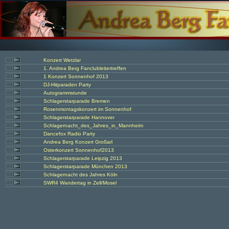
Konzert Wetzlar
1. Andrea Berg Fanclubleitertreffen
1 Konzert Sonnenhof 2013
DJ-Hitparaden Party
Autogrammstunde
Schlagerstarparade Bremen
Rosenmontagskonzert im Sonnenhof
Schlagerstarparade Hannover
Schlagernacht_des_Jahres_in_Mannheim
Dancefox Radio Party
Andrea Berg Konzert Großarl
Osterkonzert Sonnenhof2013
Schlagerstarparade Leipzig 2013
Schlagerstarparade München 2013
Schlagernacht des Jahres Köln
SWR4 Wandertag in Zell/Mosel