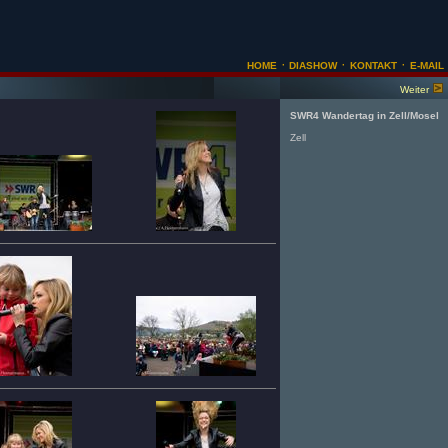
·
·
·
HOME
DIASHOW
KONTAKT
E-MAIL
Weiter
SWR4 Wandertag in Zell/Mosel
Zell