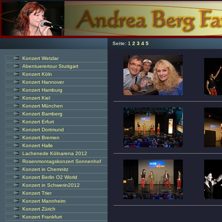
Seite:
1
2
3
4
5
Konzert Wetzlar
Abentuerertour Stuttgart
Konzert Köln
Konzert Hannover
Konzert Hamburg
Konzert Kiel
Konzert München
Konzert Bamberg
Konzert Erfurt
Konzert Dortmund
Konzert Bremen
Konzert Halle
Lachenede Kölnarena 2012
Rosenmontagskonzert Sonnenhof
Konzert in Chemnitz
Konzert Berlin O2 World
Konzert in Schwerin2012
Konzert Trier
Konzert Mannheim
Konzert Zürich
Konzert Frankfurt