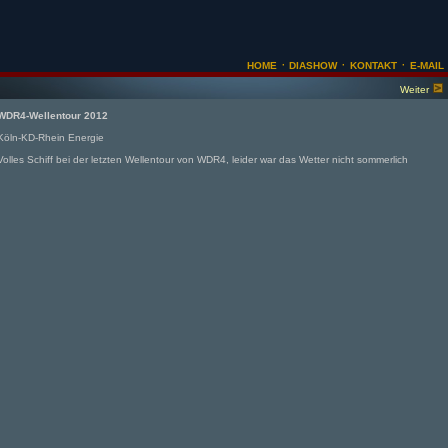
·
·
·
HOME
DIASHOW
KONTAKT
E-MAIL
Weiter
WDR4-Wellentour 2012
Köln-KD-Rhein Energie
Volles Schiff bei der letzten Wellentour von WDR4, leider war das Wetter nicht sommerlich