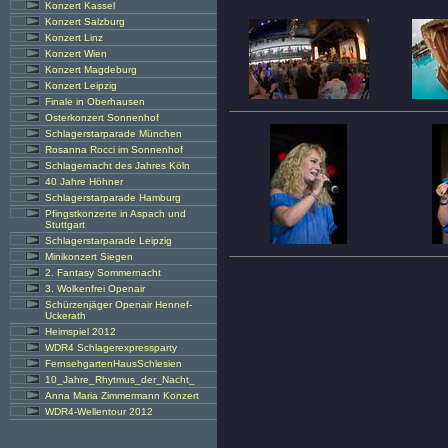
Konzert Kassel
Konzert Salzburg
Konzert Linz
Konzert Wien
Konzert Magdeburg
Konzert Leipzig
Finale in Oberhausen
Osterkonzert Sonnenhof
Schlagerstarparade München
Rosanna Rocci im Sonnenhof
Schlagernacht des Jahres Köln
40 Jahre Höhner
Schlagerstarparade Hamburg
Pfingstkonzerte in Aspach und
Stuttgart
Schlagerstarparade Leipzig
Minikonzert Siegen
2. Fantasy Sommernacht
3. Wolkenfrei Openair
Schürzenjäger Openair Hennef-
Uckerath
Heimspiel 2012
WDR4 Schlagerexpressparty
FernsehgartenHausSchlesien
10_Jahre_Rhytmus_der_Nacht_
Anna Maria Zimmermann Konzert
WDR4-Wellentour 2012