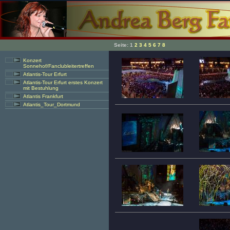
Seite:
1
2
3
4
5
6
7
8
Konzert
Sonnehof/Fanclubleitertreffen
Atlantis-Tour Erfurt
Atlantis-Tour Erfurt erstes Konzert
mit Bestuhlung
Atlantis Frankfurt
Atlantis_Tour_Dortmund