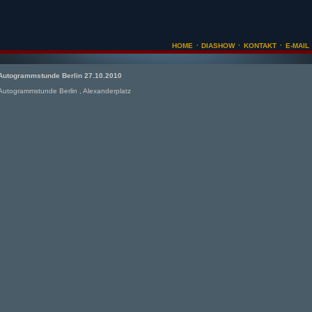
·
·
·
HOME
DIASHOW
KONTAKT
E-MAIL
Autogrammstunde Berlin 27.10.2010
Autogrammstunde Berlin , Alexanderplatz