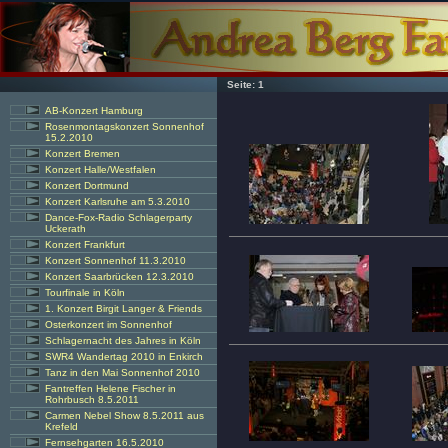
Seite:
1
AB-Konzert Hamburg
Rosenmontagskonzert Sonnenhof
15.2.2010
Konzert Bremen
Konzert Halle/Westfalen
Konzert Dortmund
Konzert Karlsruhe am 5.3.2010
Dance-Fox-Radio Schlagerparty
Uckerath
Konzert Frankfurt
Konzert Sonnenhof 11.3.2010
Konzert Saarbrücken 12.3.2010
Tourfinale in Köln
1. Konzert Birgit Langer & Friends
Osterkonzert im Sonnenhof
Schlagernacht des Jahres in Köln
SWR4 Wandertag 2010 in Enkirch
Tanz in den Mai Sonnenhof 2010
Fantreffen Helene Fischer in
Rohrbusch 8.5.2011
Carmen Nebel Show 8.5.2011 aus
Krefeld
Fernsehgarten 16.5.2010