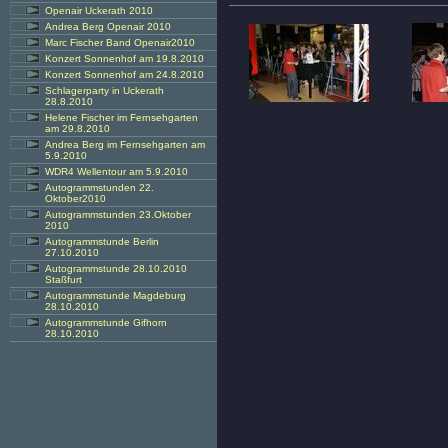
Openair Uckerath 2010
Andrea Berg Openair 2010
Marc Fischer Band Openair2010
Konzert Sonnenhof am 19.8.2010
Konzert Sonnenhof am 24.8.2010
Schlagerparty in Uckerath
28.8.2010
Helene Fischer im Fernsehgarten
am 29.8.2010
Andrea Berg im Fernsehgarten am
5.9.2010
WDR4 Wellentour am 5.9.2010
Autogrammstunden 22.
Oktober2010
Autogrammstunden 23.Oktober
2010
Autogrammstunde Berlin
27.10.2010
Autogrammstunde 28.10.2010
Staßfurt
Autogrammstunde Magdeburg
28.10.2010
Autogrammstunde Gifhorn
28.10.2010