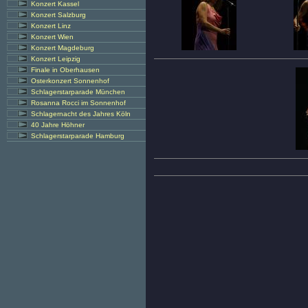
Konzert Kassel
Konzert Salzburg
Konzert Linz
Konzert Wien
Konzert Magdeburg
Konzert Leipzig
Finale in Oberhausen
Osterkonzert Sonnenhof
Schlagerstarparade München
Rosanna Rocci im Sonnenhof
Schlagernacht des Jahres Köln
40 Jahre Höhner
Schlagerstarparade Hamburg