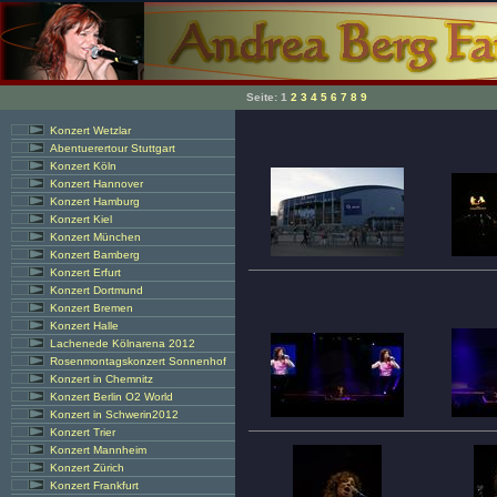
Seite:
1
2
3
4
5
6
7
8
9
Konzert Wetzlar
Abentuerertour Stuttgart
Konzert Köln
Konzert Hannover
Konzert Hamburg
Konzert Kiel
Konzert München
Konzert Bamberg
Konzert Erfurt
Konzert Dortmund
Konzert Bremen
Konzert Halle
Lachenede Kölnarena 2012
Rosenmontagskonzert Sonnenhof
Konzert in Chemnitz
Konzert Berlin O2 World
Konzert in Schwerin2012
Konzert Trier
Konzert Mannheim
Konzert Zürich
Konzert Frankfurt