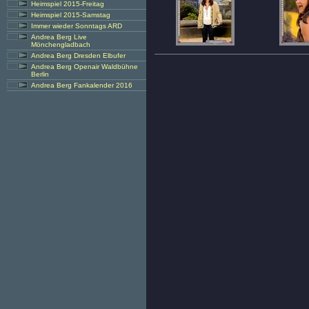
Heimspiel 2015-Freitag
Heimspiel 2015-Samstag
Immer wieder Sonntags ARD
Andrea Berg Live
Mönchengladbach
Andrea Berg Dresden Elbufer
Andrea Berg Openair Waldbühne
Berlin
Andrea Berg Fankalender 2016