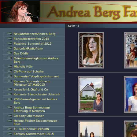
Seite:
1
Neujahrskonzert Andrea Berg
Fanclubleitertreffen 2015
Fasching Sonnenhof 2015
DancefoxRadioParty
Das Dörfle
Gründonnerstagkonzert Andrea
Berg
MIchelle Köln
OleParty auf Schalke
Sonnenhof Vorpfingstenkonzert
Konzert Sonnenhof nach
Pfingsten 27.Mai2015
Antweiler & Graf und Co
Konzerte Blasorchester Uckerath
ZDF-Fernsehgarten mit Andrea
Berg
Andrea Berg Sommertour
Eröffnung in Kempten
Oleparty Oberhausen
Helene Fischer Stadionkonzert
Köln
10. Kultopenair Uckerath
Fantasy Sommernacht 2015