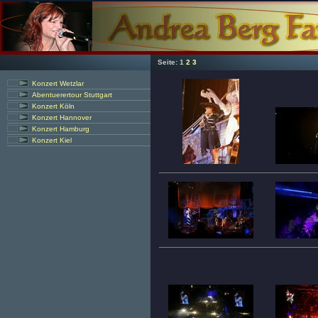
Seite:
1
2
3
Konzert Wetzlar
Abentuerertour Stuttgart
Konzert Köln
Konzert Hannover
Konzert Hamburg
Konzert Kiel