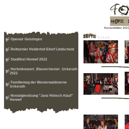
Konzertbilder 2022
1
2
3
4
5
Openair Geistingen
Reitturnier Heiderhof-Eitorf LIndscheid
Stadtfest Hennef 2022
Herbstkonzert_Blasorchester_Uckerath
2022
Familientag der Westerwaldsterne
Uckerath
Nostalgiesitzung "Janz Höösch Alaaf"
Hennef