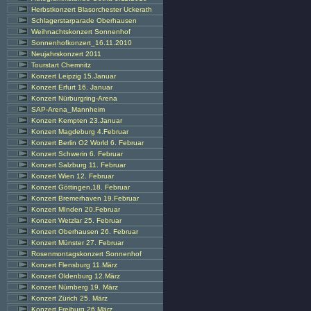
Herbstkonzert Blasorchester Uckerath
Schlagerstarparade Oberhausen
Weihnachtskonzert Sonnenhof
Sonnenhofkonzert_16.11.2010
Neujahrskonzert 2011
Tourstart Chemnitz
Konzert Leipzig 15.Januar
Konzert Erfurt 16. Januar
Konzert Nürburgring-Arena
SAP-Arena_Mannheim
Konzert Kempten 23.Januar
Konzert Magdeburg 4.Februar
Konzert Berlin O2 World 6. Februar
Konzert Schwerin 6. Februar
Konzert Salzburg 11. Februar
Konzert Wien 12. Februar
Konzert Göttingen,18. Februar
Konzert Bremerhaven 19.Februar
Konzert MInden 20.Februar
Konzert Wetzlar 25. Februar
Konzert Oberhausen 26. Februar
Konzert Münster 27. Februar
Rosenmontagskonzert Sonnenhof
Konzert Flensburg 11.März
Konzert Oldenburg 12.März
Konzert Nürnberg 19. März
Konzert Zürich 25. März
Konzert Freiburg 26.März