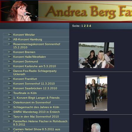
Seite:
1
2
3
4
Konzert Wetzlar
AB-Konzert Hamburg
Rosenmontagskonzert Sonnenhof
15.2.2010
Konzert Bremen
Konzert Halle/Westfalen
Konzert Dortmund
Konzert Karlsruhe am 5.3.2010
Dance-Fox-Radio Schlagerparty
Uckerath
Konzert Frankfurt
Konzert Sonnenhof 11.3.2010
Konzert Saarbrücken 12.3.2010
Tourfinale in Köln
1. Konzert Birgit Langer & Friends
Osterkonzert im Sonnenhof
Schlagernacht des Jahres in Köln
SWR4 Wandertag 2010 in Enkirch
Tanz in den Mai Sonnenhof 2010
Fantreffen Helene Fischer in Rohrbusch
8.5.2011
Carmen Nebel Show 8.5.2011 aus