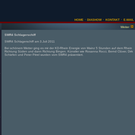
·
·
·
HOME
DIASHOW
KONTAKT
E-MAIL
Weiter
SWR4 Schlagerschiff
SWR4 Schlagerschiff am 3.Juli 2011
Bei schönem Wetter ging es mir der KD-Rhein Energie von Mainz 5 Stunden auf dem Rhein
Richtung Süden und dann Richtung Bingen. Künstler wie Rosanna Rocci, Bernd Clüver, Dirk
Schiefen und Peter Pitrel wurden vom SWR4 präsentiert.