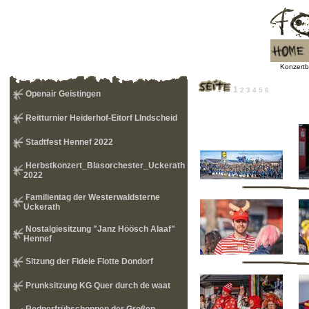
Konzertb
1
2
3
4
5
6
Openair Geistingen
Reitturnier Heiderhof-Eitorf LIndscheid
Stadtfest Hennef 2022
Herbstkonzert_Blasorchester_Uckerath
2022
Familientag der Westerwaldsterne
Uckerath
Nostalgiesitzung "Janz Höösch Alaaf"
Hennef
Sitzung der Fidele Flotte Dondorf
Prunksitzung KG Quer durch de waat