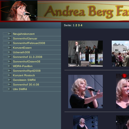
Seite:
1
2
3
4
Neujahrskonzert
SonnenhofJanuar
SonnenhofFebruar2008
KonzertEssen
Uckerath308
Sonnenhof 11.3.2008
SonnenhofOstern08
WDR4-Pavillon
SonnenhofApril2008
Konzert Rostock
Gerolstein SWR4
Sonnenhof 30.4.08
Ulm SWR4