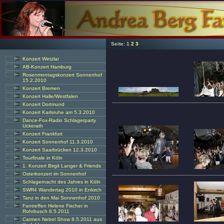
Seite:
1
2
3
Konzert Wetzlar
AB-Konzert Hamburg
Rosenmontagskonzert Sonnenhof
15.2.2010
Konzert Bremen
Konzert Halle/Westfalen
Konzert Dortmund
Konzert Karlsruhe am 5.3.2010
Dance-Fox-Radio Schlagerparty
Uckerath
Konzert Frankfurt
Konzert Sonnenhof 11.3.2010
Konzert Saarbrücken 12.3.2010
Tourfinale in Köln
1. Konzert Birgit Langer & Friends
Osterkonzert im Sonnenhof
Schlagernacht des Jahres in Köln
SWR4 Wandertag 2010 in Enkirch
Tanz in den Mai Sonnenhof 2010
Fantreffen Helene Fischer in
Rohrbusch 8.5.2011
Carmen Nebel Show 8.5.2011 aus