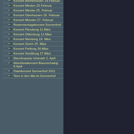
Konzert Bremerhaven 19.Februar
Konzert MInden 20.Februar
Konzert Wetzlar 25. Februar
Konzert Oberhausen 26. Februar
Konzert Münster 27. Februar
Rosenmontagskonzert Sonnenhof
Konzert Flensburg 11.März
Konzert Oldenburg 12.März
Konzert Nürnberg 19. März
Konzert Zürich 25. März
Konzert Freiburg 26.März
Konzert Straßburg 27.März
Discofoxparty Uckerath 2. April
Abschlusskonzert Braunschweig
9.April
Osterkonzert Sonnenhof 2011
Tanz in den Mai im Sonnenhof