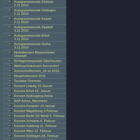
Autogrammstunde Einbeck
2.11.2010
Autogrammstunde Göttingen
2.11.2010
Autogrammstunde Kassel
2.11.2010
Autogrammstunde Saafeld
3.11.2010
Autogrammstunde Erfurt
3.11.2010
Autogrammstunde Gotha
3.11.2010
Herbstkonzert Blasorchester
Uckerath
Schlagerstarparade Oberhausen
Weihnachtskonzert Sonnenhof
Sonnenhofkonzert_16.11.2010
Neujahrskonzert 2011
Tourstart Chemnitz
Konzert Leipzig 15.Januar
Konzert Erfurt 16. Januar
Konzert Nürburgring-Arena
SAP-Arena_Mannheim
Konzert Kempten 23.Januar
Konzert Magdeburg 4.Februar
Konzert Berlin O2 World 6. Februar
Konzert Schwerin 6. Februar
Konzert Salzburg 11. Februar
Konzert Wien 12. Februar
Konzert Göttingen,18. Februar