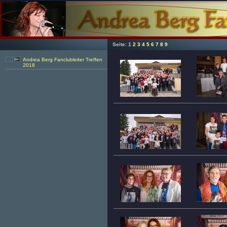
Seite:
1
2
3
4
5
6
7
8
9
Andrea Berg Fanclubleiter Treffen
2018