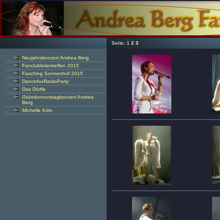
Seite:
1
2
3
Neujahrskonzert Andrea Berg
Fanclubleitertreffen 2015
Fasching Sonnenhof 2015
DancefoxRadioParty
Das Dörfle
Gründonnerstagkonzert Andrea
Berg
MIchelle Köln