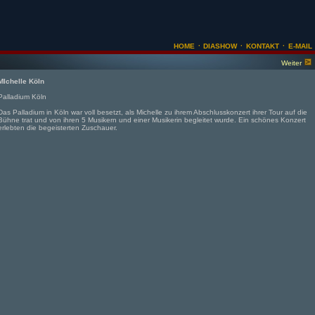
·
·
·
HOME
DIASHOW
KONTAKT
E-MAIL
Weiter
MIchelle Köln
Palladium Köln
Das Palladium in Köln war voll besetzt, als Michelle zu ihrem Abschlusskonzert ihrer Tour auf die
Bühne trat und von ihren 5 Musikern und einer Musikerin begleitet wurde. Ein schönes Konzert
erlebten die begeisterten Zuschauer.