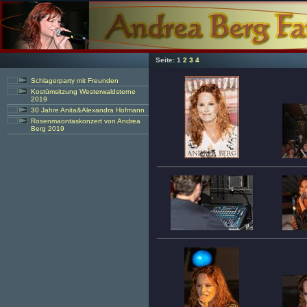
Seite:
1
2
3
4
Schlagerparty mit Freunden
Kostümsitzung Westerwaldsterne
2019
30 Jahre Anita&Alexandra Hofmann
Rosenmaontaskonzert von Andrea
Berg 2019