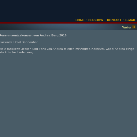
·
·
·
HOME
DIASHOW
KONTAKT
E-MAIL
Weiter
Rosenmaontaskonzert von Andrea Berg 2019
Hazienda Hotel Sonnenhof
Viele maskierte Jecken und Fans von Andrea feierten mir Andrea Karneval, wobei Andrea einige
alte kölsche Lieder sang.