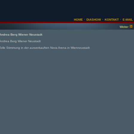
·
·
·
HOME
DIASHOW
KONTAKT
E-MAIL
Weiter
Andrea Berg Wiener Neustadt
Andrea Berg Wiener Neustadt
Tolle Stimmung in der ausverkauften Nova Arena in Wienneustadt