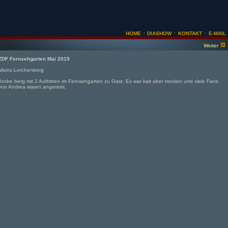
·
·
·
HOME
DIASHOW
KONTAKT
E-MAIL
Weiter
ZDF Fernsehgarten Mai 2019
Mainz-Lerchenberg
Andre berg mit 2 Auftritten im Fernsehgarten zu Gast. Es war kalt aber trocken und viele Fans
von Andrea waren angereist.