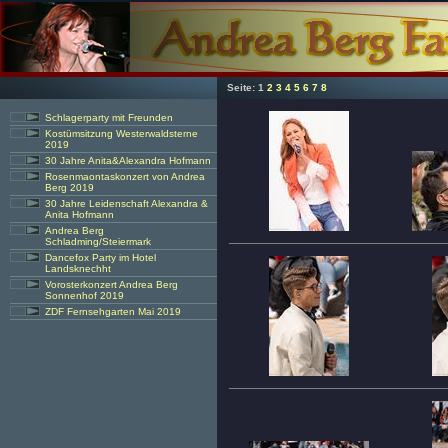
Seite:
1
2
3
4
5
6
7
8
Schlagerparty mit Freunden
Kostümsitzung Westerwaldsterne
2019
30 Jahre Anita&Alexandra Hofmann
Rosenmaontaskonzert von Andrea
Berg 2019
30 Jahre Leidenschaft Alexandra &
Anita Hofmann
Andrea Berg
Schladming/Steiermark
Dancefox Party im Hotel
Landsknechht
Vorosterkonzert Andrea Berg
Sonnenhof 2019
ZDF Fernsehgarten Mai 2019