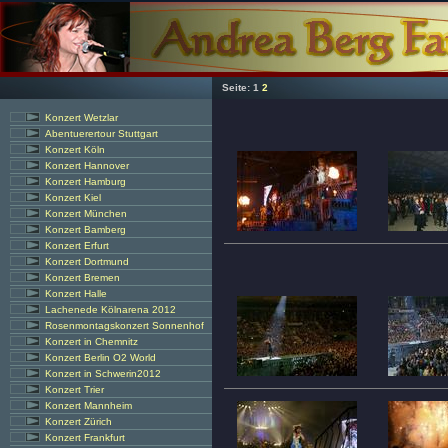
Seite:
1
2
Konzert Wetzlar
Abentuerertour Stuttgart
Konzert Köln
Konzert Hannover
Konzert Hamburg
Konzert Kiel
Konzert München
Konzert Bamberg
Konzert Erfurt
Konzert Dortmund
Konzert Bremen
Konzert Halle
Lachenede Kölnarena 2012
Rosenmontagskonzert Sonnenhof
Konzert in Chemnitz
Konzert Berlin O2 World
Konzert in Schwerin2012
Konzert Trier
Konzert Mannheim
Konzert Zürich
Konzert Frankfurt