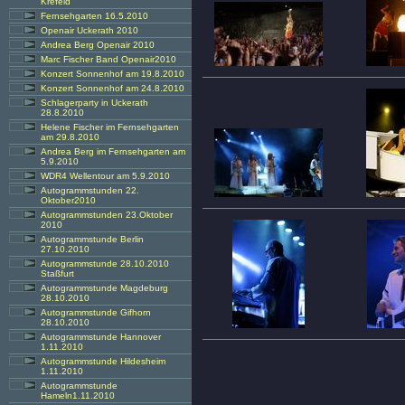
Krefeld
Fernsehgarten 16.5.2010
Openair Uckerath 2010
Andrea Berg Openair 2010
Marc Fischer Band Openair2010
Konzert Sonnenhof am 19.8.2010
Konzert Sonnenhof am 24.8.2010
Schlagerparty in Uckerath
28.8.2010
Helene Fischer im Fernsehgarten
am 29.8.2010
Andrea Berg im Fernsehgarten am
5.9.2010
WDR4 Wellentour am 5.9.2010
Autogrammstunden 22.
Oktober2010
Autogrammstunden 23.Oktober
2010
Autogrammstunde Berlin
27.10.2010
Autogrammstunde 28.10.2010
Staßfurt
Autogrammstunde Magdeburg
28.10.2010
Autogrammstunde Gifhorn
28.10.2010
Autogrammstunde Hannover
1.11.2010
Autogrammstunde Hildesheim
1.11.2010
Autogrammstunde
Hameln1.11.2010