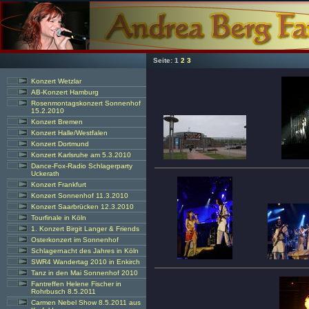
Seite:
1
2
3
Konzert Wetzlar
AB-Konzert Hamburg
Rosenmontagskonzert Sonnenhof
15.2.2010
Konzert Bremen
Konzert Halle/Westfalen
Konzert Dortmund
Konzert Karlsruhe am 5.3.2010
Dance-Fox-Radio Schlagerparty
Uckerath
Konzert Frankfurt
Konzert Sonnenhof 11.3.2010
Konzert Saarbrücken 12.3.2010
Tourfinale in Köln
1. Konzert Birgit Langer & Friends
Osterkonzert im Sonnenhof
Schlagernacht des Jahres in Köln
SWR4 Wandertag 2010 in Enkirch
Tanz in den Mai Sonnenhof 2010
Fantreffen Helene Fischer in
Rohrbusch 8.5.2011
Carmen Nebel Show 8.5.2011 aus