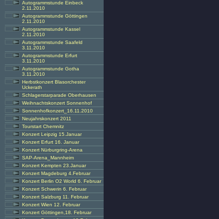
Autogrammstunde Einbeck
2.11.2010
Autogrammstunde Göttingen
2.11.2010
Autogrammstunde Kassel
2.11.2010
Autogrammstunde Saafeld
3.11.2010
Autogrammstunde Erfurt
3.11.2010
Autogrammstunde Gotha
3.11.2010
Herbstkonzert Blasorchester
Uckerath
Schlagerstarparade Oberhausen
Weihnachtskonzert Sonnenhof
Sonnenhofkonzert_16.11.2010
Neujahrskonzert 2011
Tourstart Chemnitz
Konzert Leipzig 15.Januar
Konzert Erfurt 16. Januar
Konzert Nürburgring-Arena
SAP-Arena_Mannheim
Konzert Kempten 23.Januar
Konzert Magdeburg 4.Februar
Konzert Berlin O2 World 6. Februar
Konzert Schwerin 6. Februar
Konzert Salzburg 11. Februar
Konzert Wien 12. Februar
Konzert Göttingen,18. Februar