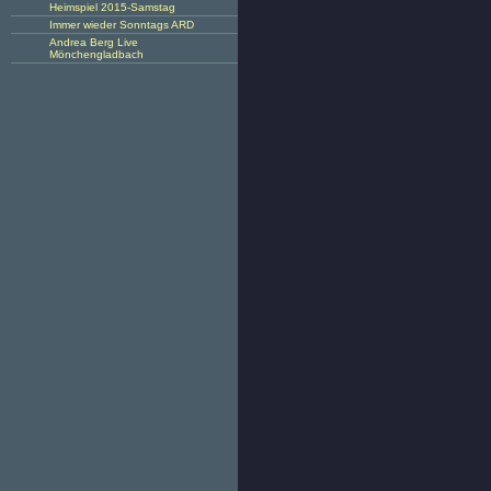
Heimspiel 2015-Samstag
Immer wieder Sonntags ARD
Andrea Berg Live
Mönchengladbach