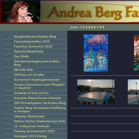
Seite:
1
2
3
4
5
6
7
8
9
Neujahrskonzert Andrea Berg
Fanclubleitertreffen 2015
Fasching Sonnenhof 2015
DancefoxRadioParty
Das Dörfle
Gründonnerstagkonzert Andrea
Berg
MIchelle Köln
OleParty auf Schalke
Sonnenhof Vorpfingstenkonzert
Konzert Sonnenhof nach Pfingsten
27.Mai2015
Antweiler & Graf und Co
Konzerte Blasorchester Uckerath
ZDF-Fernsehgarten mit Andrea Berg
Andrea Berg Sommertour Eröffnung
in Kempten
Oleparty Oberhausen
Helene Fischer Stadionkonzert Köln
10. Kultopenair Uckerath
Fantasy Sommernacht 2015
Heimspiel 2015-Freitag