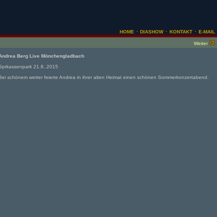
·
·
·
HOME
DIASHOW
KONTAKT
E-MAIL
Weiter
Andrea Berg Live Mönchengladbach
Sprkassenpark 21.8.,2015
Bei schönem wetter feierte Andrea in ihrer alten Heimat einen schönen Sommerkonzertabend.